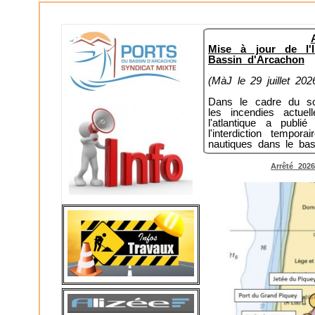
Mise à jour de l'
Bassin d'Arcachon
(MàJ le 29 juillet 202
Dans le cadre du sou
les incendies actue
l'atlantique a publ
l'interdiction tempo
nautiques dans le bas
Arrêté 2026