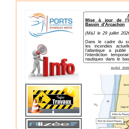
Mise à jour de l'
Bassin d'Arcachon
(MàJ le 29 juillet 202
Dans le cadre du sou
les incendies actue
l'atlantique a publ
l'interdiction tempo
nautiques dans le bas
Arrêté 2026